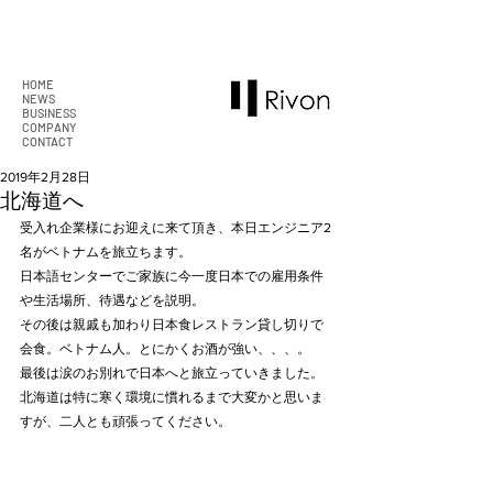
HOME
NEWS
BUSINESS
COMPANY
CONTACT
2019年2月28日
北海道へ
受入れ企業様にお迎えに来て頂き、本日エンジニア2
名がベトナムを旅立ちます。
日本語センターでご家族に今一度日本での雇用条件
や生活場所、待遇などを説明。
その後は親戚も加わり日本食レストラン貸し切りで
会食。ベトナム人。とにかくお酒が強い、、、。
最後は涙のお別れで日本へと旅立っていきました。
北海道は特に寒く環境に慣れるまで大変かと思いま
すが、二人とも頑張ってください。